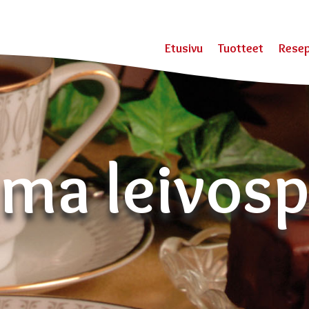
Etusivu
Tuotteet
Resep
ma leivosp