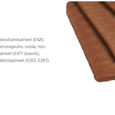
akeut­ta­mi­sai­neet (E420,
 peru­na­jau­ho, suo­la, nos­
ai­neet (E471 (kas­vis),
äi­lön­tä­ai­neet (E202, E281),