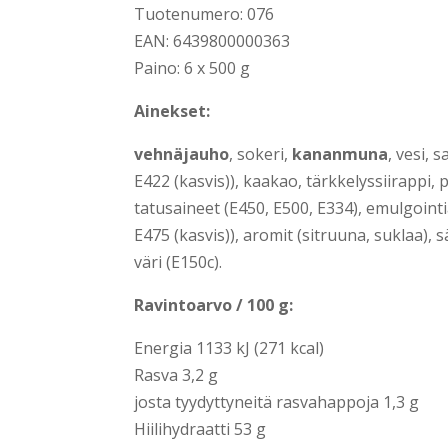
Tuo­te­nu­me­ro: 076
EAN: 6439800000363
Pai­no: 6 x 500 g
Ainek­set:
veh­nä­jau­ho
, soke­ri,
kanan­mu­na
, vesi, s
E422 (kas­vis)), kaa­kao, tärk­ke­lys­sii­rap­pi,
ta­tusai­neet (E450, E500, E334), emul­goin­ti
E475 (kas­vis)), aro­mit (sit­ruu­na, suklaa), s
väri (E150c).
Ravin­toar­vo / 100 g:
Ener­gia 1133 kJ (271 kcal)
Ras­va 3,2 g
jos­ta tyy­dyt­ty­nei­tä ras­va­hap­po­ja 1,3 g
Hii­li­hy­draat­ti 53 g