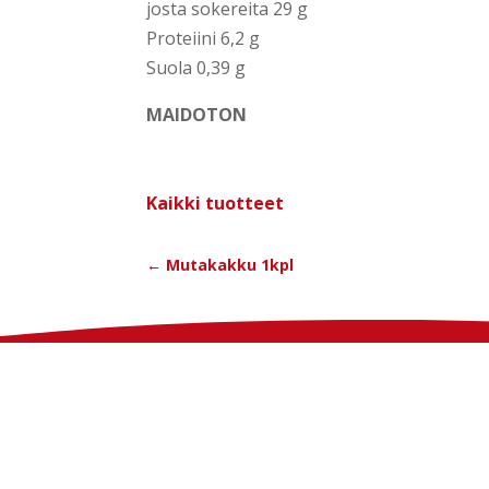
jos­ta soke­rei­ta 29 g
Pro­teii­ni 6,2 g
Suo­la 0,39 g
MAIDOTON
Kaik­ki tuot­teet
←
Mutakakku 1kpl
Oy E. Boström Ab