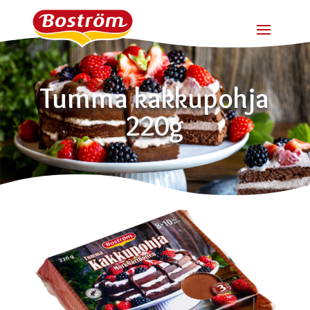
Tumma kakkupohja
220g