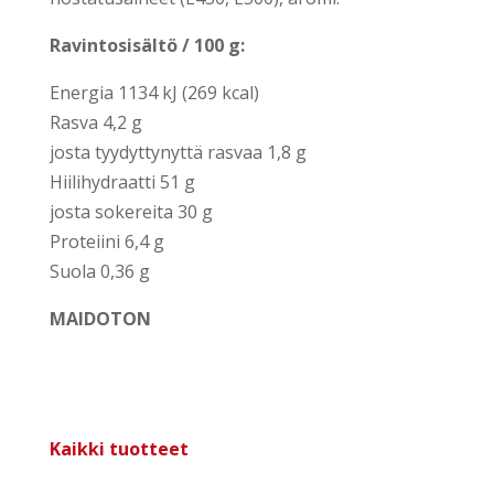
Ravin­to­si­säl­tö / 100 g:
Ener­gia 1134 kJ (269 kcal)
Ras­va 4,2 g
jos­ta tyy­dyt­ty­nyt­tä ras­vaa 1,8 g
Hii­li­hy­draat­ti 51 g
jos­ta soke­rei­ta 30 g
Pro­teii­ni 6,4 g
Suo­la 0,36 g
MAIDOTON
Kaik­ki tuot­teet