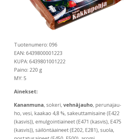
Tuo­te­nu­me­ro: 096
EAN: 6439800001223
KUPA: 6439801001222
Pai­no: 220 g
MY: 5
Ainek­set:
Kanan­mu­na
, soke­ri,
veh­nä­jau­ho
, peru­na­jau­
ho, vesi, kaa­kao 4,8 %, sakeut­ta­mi­sai­ne (E422
(kas­vis)), emul­goin­tiai­neet (E471 (kas­vis), E475
(kas­vis)), säi­lön­tä­ai­neet (E202, E281), suo­la,
nos­ta­tusai­neet (E450, E500), aro­mi.