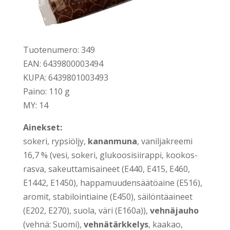
Tuo­te­nu­me­ro: 349
EAN: 6439800003494
KUPA: 6439801003493
Pai­no: 110 g
MY: 14
Ainek­set:
soke­ri, ryp­siöl­jy,
kanan­mu­na
, vanil­ja­kree­mi
16,7 % (vesi, soke­ri, glu­koo­si­sii­rap­pi, koo­kos­
ras­va, sakeut­ta­mi­sai­neet (E440, E415, E460,
E1442, E1450), hap­pa­muu­den­sää­tö­ai­ne (E516),
aro­mit, sta­bi­loin­tiai­ne (E450), säi­lön­tä­ai­neet
(E202, E270), suo­la, väri (E160a)),
veh­nä­jau­ho
(veh­nä: Suo­mi),
veh­nä­tärk­ke­lys
, kaa­kao,