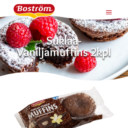
Suklaa-
Vaniljamuffins 2kpl