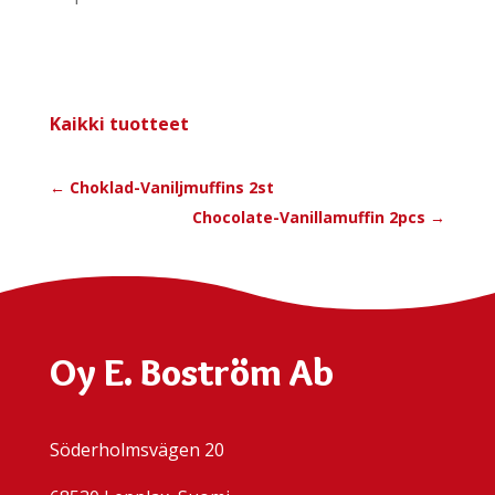
Kaik­ki tuot­teet
←
Choklad-Vanilj­muf­fins 2st
Choco­la­te-Vanil­la­muf­fin 2pcs
→
Oy E. Boström Ab
Söderholmsvägen 20