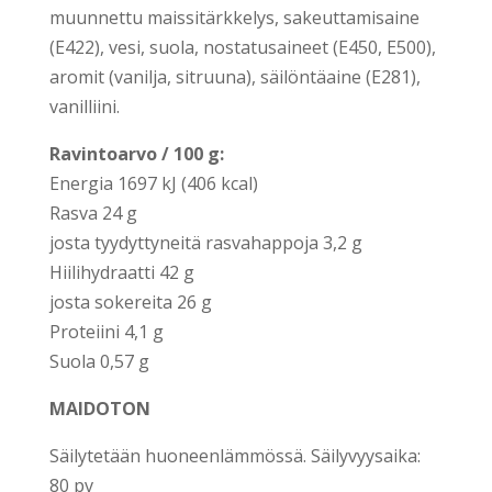
muun­net­tu mais­si­tärk­ke­lys, sakeut­ta­mi­sai­ne
(E422), vesi, suo­la, nos­ta­tusai­neet (E450, E500),
aro­mit (vanil­ja, sit­ruu­na), säi­lön­tä­ai­ne (E281),
vanil­lii­ni.
Ravin­toar­vo / 100 g:
Ener­gia 1697 kJ (406 kcal)
Ras­va 24 g
jos­ta tyy­dyt­ty­nei­tä ras­va­hap­po­ja 3,2 g
Hii­li­hy­draat­ti 42 g
jos­ta soke­rei­ta 26 g
Pro­teii­ni 4,1 g
Suo­la 0,57 g
MAIDOTON
Säi­ly­te­tään huo­neen­läm­mös­sä. Säi­ly­vyy­sai­ka:
80 pv